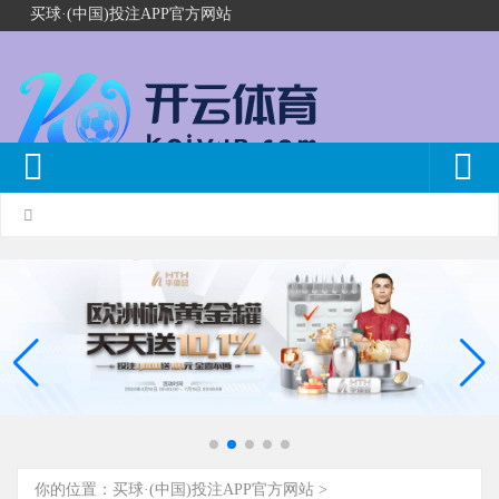
买球·(中国)投注APP官方网站
你的位置：
买球·(中国)投注APP官方网站
>